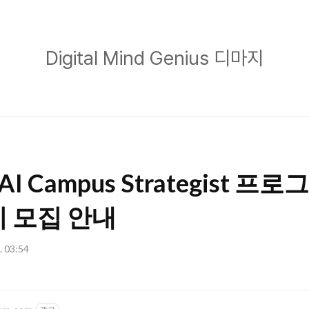
Digital
Digital Mind Genius 디마지
Mind
Genius
디
마
지
y AI Campus Strategist 프로
 모집 안내
. 03:54