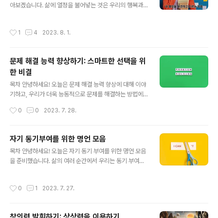
아보겠습니다. 삶에 열정을 불어넣는 것은 우리의 행복과
니다. 자아확인 명언 이해하기 자아확인은 진정한 당신과
만족감에 중요한 영향을 미칩니다. 열정을 발견하고 그것
당신의 잠재력을 반영하는 긍정적인 문구들입니다. 이러한
을 키워 나가는 과정에서 더욱 의미 있는 삶을 살 수 있습니
명언을 정기적으로 실천함으로써, 당신은 당신의 강점과
작성시간
1
4
2023. 8. 1.
다. 목차1. 열정의 중요성열정은 우리 삶에 활력을 불어넣
능력에 집중하고 뇌를 재조정할 수 있습니다. 자아확인을
고, 목표를 달성하고, 성취를 이루는 데 필수적인 동력입니
받아들이면 자존감이 높아지고, 더 높은 회복력을 ..
다. 열정을 가지고 있는 사람들은 일상적인 일에도 의미를
문제 해결 능력 향상하기: 스마트한 선택을 위
찾아내며, 긍정적인 에너지를 풍부하게 발산합니다. 또한
한 비결
열정은 도전과 어려움에 대처하는 데 도움을 주며, 삶의 변
글 내용
화와 성장을 이끌어내는 원동력이 됩니다.2. 자신의 열정
목차 안녕하세요! 오늘은 문제 해결 능력 향상에 대해 이야
찾기자신의 열정을 발견하는 것은 삶의 큰 전환점이 될 수
기하고, 우리가 더욱 능동적으로 문제를 해결하는 방법에
있습니다. 열정을 발견하고 이를 키워 나가는 과정에서 삶
대해 알아보려고 합니다. 문제 해결 능력은 삶의 여러 측면
작성시간
0
0
2023. 7. 28.
이 더욱 풍요로워지고 의미 있는 ..
에서 필요한 중요한 능력입니다. 함께 문제 해결 능력을 향
상시키는 방법을 알아보고, 더 나은 선택과 결정을 내리는
데 도움이 되는 방법들을 살펴봅시다. 문제 해결 능력이란
자기 동기부여를 위한 명언 모음
무엇인가요? 문제 해결 능력은 어떤 상황에서든지 발생하
글 내용
목차 안녕하세요! 오늘은 자기 동기 부여를 위한 명언 모음
는 문제를 인식하고 해결하는 능력입니다. 이는 논리적 사
을 준비했습니다. 삶의 여러 순간에서 우리는 동기 부여를
고, 창의성, 적응력, 그리고 결정력 등 여러 가지 기술과 능
필요로 합니다. 때로는 힘든 상황에서 스스로를 격려하고
력을 포함합니다. 문제 해결 능력은 우리가 일상에서 맞닥
다시 일어서기 위해 긍정적인 에너지가 필요한 법이죠. 이
뜨리는 간단한 문제부터 복잡한 문제에 이르기까지 모든
작성시간
0
1
2023. 7. 27.
명언들은 우리의 내면에서 힘을 불어넣고, 자아를 발전시
측면에서 필요한 능력입니다. 왜 문제 해결 능력을 향상시
키는 데에 큰 도움이 될 것입니다. 함께 모아둔 명언들을 통
켜야 할까요? 문제 해결 능력은 우리가..
해 자기 동기 부여를 찾아보세요. 1. "내일은 새로운 기회
창의력 발휘하기: 상상력을 이용하기