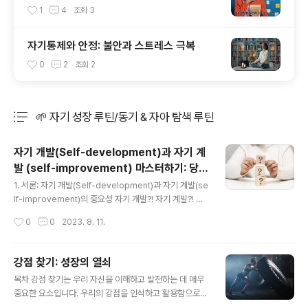
1
4
조회
3
자기통제와 안정: 불안과 스트레스 극복
0
2
조회
2
🌱 자기 성장 루틴/동기 & 자아 탐색 루틴
분류 전체보기
주요 글 목록
자기 개발(Self-development)과 자기 계
발 (self-improvement) 마스터하기: 당신
글 내용
의 성장을 위한 완벽한 가이드
1. 서론: 자기 개발(Self-development)과 자기 계발(se
lf-improvement)의 중요성 자기 개발?! 자기 계발?! 헷
갈리시죠? 자기 개발과 자기 계발은 무엇일까요? 왜 이 두
작성시간
0
0
2023. 8. 11.
개념이 우리 삶에 중요한 걸까요? 이 글에서는 자기 개발과
자기 개선의 의미, 이 두 개념이 가져다주는 혜택, 그리고
어떻게 이를 추구할 수 있는지에 대해 설명하겠습니다. 2.
강점 찾기: 성장의 열쇠
자기 개발 (자기 발전, Self-Development): 정의와 중
글 내용
목차 강점 찾기는 우리 자신을 이해하고 발전하는 데 매우
요성 자기 개발은 개인의 능력, 지식, 가치를 지속적으로 향
중요한 요소입니다. 우리의 강점을 인식하고 활용함으로써
상시키는 과정을 말합니다. 이는 자신의 사회적, 직업적 역
우리는 성장하고 발전할 수 있습니다. 이 글에서는 강점 발