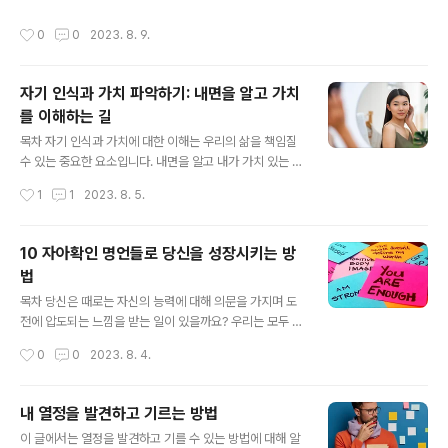
량을 높이고, 인생의 목표와 가치를 달성하기 위한 경로를
견이 자기 계발과 성장에 어떤 역할을 하는지 알아보고, 강
제공합니다. 예를 들어, 새로운 언어를 배우거나 전문 기술
작성시간
0
0
2023. 8. 9.
점 발견을 위한 효과적인 방법을 소개하겠습니다. 강점 발
을 향상시키는 것이 자기 개발(발전)의..
견의 중요성 우리는 각자 자신만의 강점과 장점을 가지고
있습니다. 강점을 발견하고 활용하는 것은 우리 자신을 더
자기 인식과 가치 파악하기: 내면을 알고 가치
잘 이해하고, 성장하는 데 도움을 줍니다. 1. 자신감과 긍정
를 이해하는 길
적인 마인드셋 강점을 발견하고 인정함으로써 우리는 자신
글 내용
에 대한 자신감을 갖게 됩니다. 강점을 활용하면 어려운 상
목차 자기 인식과 가치에 대한 이해는 우리의 삶을 책임질
황에서도 긍정적인 마인드셋을 유지할 수 있습니다. 2. 목
수 있는 중요한 요소입니다. 내면을 알고 내가 가치 있는 무
표 달성과 성공 강점을 인식하고 활용하면 우리는 더 큰 목
엇을 추구하는지 이해함으로써 더 의미 있는 삶을 살아갈
작성시간
1
1
2023. 8. 5.
표를 향해 나아갈 수 있습니다...
수 있습니다. 이 글에서는 자기 인식과 가치 이해의 중요성
과 실제 적용 방법을 살펴보겠습니다. 자기 인식의 중요성
자기 인식은 자기를 알고 이해하는 과정입니다. 우리는 자
10 자아확인 명언들로 당신을 성장시키는 방
기를 인식하는 과정을 통해 자신의 강점과 약점, 욕구와 목
법
표를 파악할 수 있습니다. 이는 우리의 행동과 선택에 영향
글 내용
을 미치며, 자기 인식이 높은 사람들이 더 삶의 풍요로움과
목차 당신은 때로는 자신의 능력에 대해 의문을 가지며 도
만족감을 누리는 것으로 알려져 있습니다. 가치 이해의 중
전에 압도되는 느낌을 받는 일이 있을까요? 우리는 모두 자
요성 가치 이해는 우리가 무엇을 중요하게 생각하고 추구
신에 대한 의심의 순간을 경험하지만, 만약 자신의 자신감
작성시간
0
0
2023. 8. 4.
해야 하는지를 이해하는 과정입니다. 우리의 가치에 기반
을 높이고 불굴의 자신감으로 나아갈 방법이 있다면 어떨
하여 목표를 설정하고 의미 있는 삶..
까요? 자아확인은 당신의 마음가짐을 변화시키고, 잠재력
에 주목하는 긍정적인 명제들입니다. 이러한 자아확인을
내 열정을 발견하고 기르는 방법
정기적으로 실천함으로써, 당신은 더 높은 자존감, 강화된
글 내용
이 글에서는 열정을 발견하고 기를 수 있는 방법에 대해 알
회복력, 그리고 더 낙관적인 세계관을 향해 나아갈 수 있습