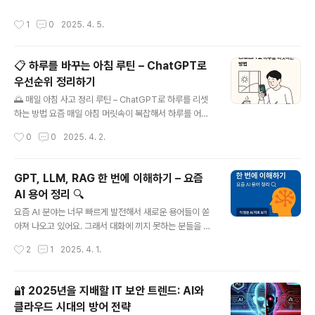
ination)이 나타납니다..
한 데이터를 다루거나, 업무용으로 사용하는 경우라면 더
작성시간
1
0
2025. 4. 5.
더욱 주의가 필요하죠.이 글에서는 ChatGPT 사용 중 내
개인 정보를 안전하게 지킬 수 있는 5가지 실용적인 방법
을 소개합니다. 특히 설정 메뉴에서 꺼야 할 기능, ‘기억하
📋 하루를 바꾸는 아침 루틴 – ChatGPT로
지 마’ 명령어의 조건부 사용법까지 한글/영문 안내로 상세
우선순위 정리하기
하게 알려드릴게요.1. 개인정보 입력은 절대 금지!기본 중의
글 내용
기본은 개인정보를 직접 입력하지 않는 것입니다. 이름, 전
🌅 매일 아침 사고 정리 루틴 – ChatGPT로 하루를 리셋
화번호, 주소, 주민번호, 계좌번호 등 개인식별이 가능한 정
하는 방법 요즘 매일 아침 머릿속이 복잡해서 하루를 어떻
보는 절대 입력하지 마세요.💡 "이건 남이 봐도 괜찮을
게 시작해야 할지 막막한 기분, 다들 공감하시죠? 특히 할
작성시간
0
0
2025. 4. 2.
까?"라는 생각이 든..
일은 많은데 무엇부터 해야 할지 결정하기 어려울 때가 많
아요. 저도 그랬는데, 요즘은 아침마다 ChatGPT를 활용
해 생각을 정리하고 있어요. 단 10분만 투자해도 하루의 방
GPT, LLM, RAG 한 번에 이해하기 – 요즘
향성이 확실히 달라지더라고요.이 글에서는 제가 실제로
AI 용어 정리 🔍
매일 활용하는 사고 정리 루틴 3가지를 공유할게요. 이 방
글 내용
법들은 바쁜 일상 속에서도 우선순위를 제대로 세우고 집
요즘 AI 분야는 너무 빠르게 발전해서 새로운 용어들이 쏟
중력을 되찾는 데 정말 효과적이었어요.✅ 루틴 1. 중요한
아져 나오고 있어요. 그래서 대화에 끼지 못하는 분들을 위
일 먼저 골라내기 – "우선순위 정리 루틴"할 일 목록만 봐
해 최신 AI 용어들을 쉽게 설명해 드릴게요! 짧고 간결하게
작성시간
2
1
2025. 4. 1.
도 스트레스 받는 날이 있잖아요. 이럴 때 가장 중요한 건
핵심만 정리했으니, 이제 친구들과의 대화에서 뒤처지지
모든 일을 다 하려고..
않을 거예요. 😎LLM (Large Language Model)한마
디로: "엄청나게 많은 텍스트를 학습한 AI" LLM은 인터넷
🔐 2025년을 지배할 IT 보안 트렌드: AI와
에 있는 수많은 책, 기사, 웹사이트 등의 텍스트를 학습해
클라우드 시대의 방어 전략
인간처럼 글을 쓰고 대화하는 AI에요. 마치 인터넷의 모든
글 내용