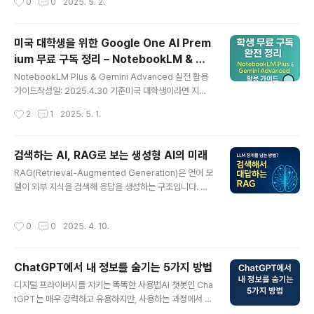
0
0
2025. 5. 2.
옆에 있는 조수처럼!창의적인 글쓰기, 아이디어 생성, 코드
자막 등 다양한 정보를 이해하고 핵심을 뽑아주며,질문을
작..
던지면 문서 내용을 바탕으로 쉽게 답해주는 스마트 연구
도우미입니다.1. NotebookLM은 왜 특별할까요?긴 문서
미국 대학생을 위한 Google One AI Prem
를 일일이 읽지 않아도 중요한 정보만 콕콕 집어주는 AI 요
ium 무료 구독 정리 – NotebookLM & Ge
약이 가능합니다.여러 문서를 한 번에 분석해서 전체적인
글 내용
mini 활용 가이드
흐름까지 파악해주죠.2. NotebookLM은 어떻게 작동할
NotebookLM Plus & Gemini Advanced 실전 활용
까요? (아주 쉽게 설명!)📂 어떤 문서를 넣을 수 있나요?P
가이드작성일: 2025.4.30 기준미국 대학생이라면 지금
DF (논문, 보고서)웹페이지 (URL 붙여넣기만 하면 됨!)Yo
활용 가능한 Google One AI Premium 학생 무료 구독
작성시간
2
1
2025. 5. 1.
uTube 영상 (자막 분석 지원)Google Doc..
혜택! Gemini Advanced와 NotebookLM Plus를 포
함한 고성능 AI 도구로 논문 요약, 콘텐츠 제작, 발표자료
준비까지 자동화할 수 있습니다. 이 글에서는 주요 기능, 실
검색하는 AI, RAG로 보는 생성형 AI의 미래
제 활용 예시, 신청 절차까지 간결하게 안내드립니다.✅ 지
글 내용
RAG(Retrieval-Augmented Generation)은 언어 모
금 활용하지 않으면 아까운 이유2026년 6월까지, 미국 소
델이 외부 지식을 검색해 응답을 생성하는 구조입니다. 이
재 대학생을 대상으로 Google이 제공하는 AI 프리미엄
글에서는 페이스북 AI 논문을 바탕으로, LLM의 한계를 넘
도구 패키지가 있습니다.학생 인증만 하면 아래 모든 기능
는 새로운 AI 접근법을 설명합니다.🔍 Retrieval-Augm
을 무료로 이용할 수 있습니다.🎁 포함 도구:💎 Gemini A
작성시간
0
0
2025. 4. 10.
ented Generation(RAG)이란? 지식 집약형 NLP의 새
dvanced (2.0~2...
로운 접근법1. 서론 | 지식을 외우는 AI에서, 찾아보는 AI로
요즘 ChatGPT 같은 대형 언어 모델(LLM)은 마치 모든
ChatGPT에서 내 정보를 숨기는 5가지 방법
지식을 다 알고 있는 것처럼 보입니다. 하지만 사실 이 모델
글 내용
들은 훈련 데이터에 기반한 "암기형 지식"을 사용합니다.그
디지털 프라이버시를 지키는 똑똑한 사용법AI 챗봇인 Cha
러다 보니 새로운 정보를 반영하기 어렵고, 때로는 사실과
tGPT는 매우 강력하고 유용하지만, 사용하는 과정에서 내
다른 내용을 "그럴듯하게" 만들어내는 현상(이른바 halluc
정보가 노출될 수 있다는 점도 고려해야 합니다. 특히 민감