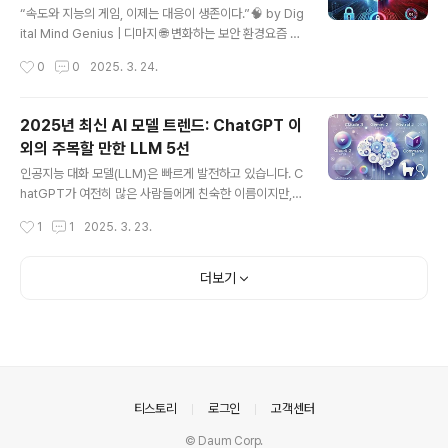
텍스트를 읽은 후 문장 패턴을 학습한 초능력자라고 생각
“속도와 지능의 게임, 이제는 대응이 생존이다.”🧠 by Dig
하면 돼요. 🔑 핵심 포인트:방대한 양의 텍스트 데이터로
ital Mind Genius | 디마지 🌐 변화하는 보안 환경요즘 디
훈련됨문맥을 이해하고 자연스러운 텍스트 생성 가능Chat
지털 세상은 날이 갈수록 복잡해지고 있습니다. 2025년에
작성시간
0
0
2025. 3. 24.
GPT, Claude, Gemini 등이 모두 LLM 기반 서비스G
접어들면서 사이버 보안은 더 이상 IT 부서만의 고민이 아
P..
닌, 모든 기업의 생존과 직결된 문제가 되었습니다. IBM의
최신 사이버 위협 분석에 따르면, 지난해 대비 사이버 공격
2025년 최신 AI 모델 트렌드: ChatGPT 이
이 무려 35% 증가했으며, 특히 인공지능을 활용한 공격이
외의 주목할 만한 LLM 5선
빠르게 늘고 있습니다(IBM, 2023).이제는 단순히 방어벽
글 내용
을 높이는 것만으로는 부족합니다. 위협을 예측하고, 공격
인공지능 대화 모델(LLM)은 빠르게 발전하고 있습니다. C
이 발생하기 전에 미리 대응할 수 있는 선제적인 보안 전략
hatGPT가 여전히 많은 사람들에게 친숙한 이름이지만, 2
이 필요한 시대가 왔습니다.🚨 2025년 주목해야 할 5가
025년 현재 다양한 특성과 강점을 가진 여러 모델들이 시
작성시간
1
1
2025. 3. 23.
지 핵심 보안 트렌드1. 🤖 AI 기반 보안: 공..
장에서 활약하고 있습니다. 이 글에서는 각기 다른 용도와
필요에 맞춰 선택할 수 있는 최신 LLM 5개를 소개합니다.
1. Claude 3.7 Sonnet (Anthropic)Claude는 Anthr
더보기
opic이 개발한 AI 어시스턴트로, 2024년 3월에 Claude
3 시리즈(Haiku, Sonnet, Opus)를 처음 출시한 이후 지
속적으로 발전해왔습니다. 현재 최신 버전인 Claude 3.7
Sonnet은 2025년 2월에 출시되어 안전성과 설명 가능
성에 중점을 둔 모델입니다.주요 특징:Constitutional AI
접근 방식으..
의안내
티스토리
로그인
고객센터
© Daum Corp.