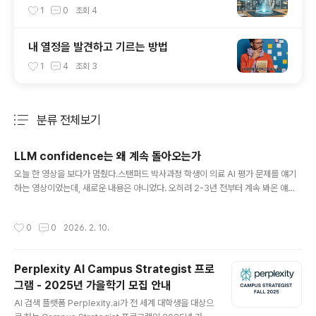
술의 혁신적 적용
1
0
조회
4
내 열정을 발견하고 기르는 방법
1
4
조회
3
분류 전체보기
주요 글 목록
LLM confidence는 왜 계속 돌아오는가
글 내용
오늘 한 영상을 보다가 멈췄다.스탠퍼드 박사과정 학생이 의료 AI 평가 문제를 얘기
하는 영상이었는데, 새로운 내용은 아니었다. 오히려 2-3년 전부터 계속 봐온 얘기
였다. 그런데 이 사람도 똑같은 지점에서 멈춰 있더라."좋은 모델이 문제가 아니다.
좋은 평가가 문제다."1️⃣ 요즘 이 얘기가 왜 다시 보이냐면영상에서 계속 나오는 건
작성시간
0
0
2026. 2. 10.
이거다. 논문엔 95%, 심지어 100% 정확도가 나온다. 근데 병원에선 배포조차 안
된다. 평가 방식 자체가 잘못됐다고. 잘못된 데이터, 잘못된 질문 형식, 평균만 보고
정작 중요한 실패는 못 본다고.이 패턴이 계속 반복된다. "모델 성능은 좋은데 신뢰는
Perplexity AI Campus Strategist 프로
안 간다"는 얘기.의료 AI뿐 아니라 에이전트, RAG, 의사결정 시스템에서도 똑같은
그램 - 2025년 가을학기 모집 안내
얘기가 나온다.Confidence ..
글 내용
AI 검색 플랫폼 Perplexity.ai가 전 세계 대학생을 대상으