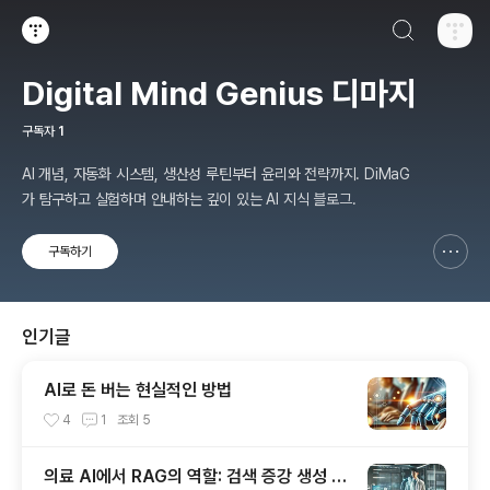
검색하기
티스토리
Digital Mind Genius 디마지
구독자
1
AI 개념, 자동화 시스템, 생산성 루틴부터 윤리와 전략까지. DiMaG
가 탐구하고 실험하며 안내하는 깊이 있는 AI 지식 블로그.
구독하기
신고하기 레이어
열기
인기글
AI로 돈 버는 현실적인 방법
4
1
조회
5
의료 AI에서 RAG의 역할: 검색 증강 생성 기