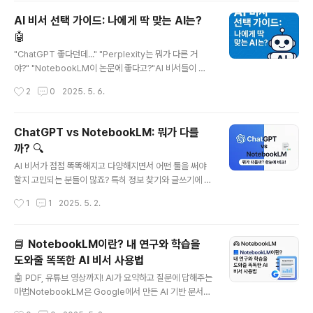
ence), 범용 인공지능의 등장입니다.현재의 AI와 AGI: 전
AI 비서 선택 가이드: 나에게 딱 맞는 AI는?
문가와 천재의 차이오늘날 우리가 만나는 AI는 대부분 좁
🤖
은 인공지능(ANI, Artificial Narrow Intelligence)입니
글 내용
다. 이들은 한 가지 일에만 특화된 '전문가'와 같습니다. 체
"ChatGPT 좋다던데..." "Perplexity는 뭐가 다른 거
스 챔피언을 이기는 AI도 일상 대화는 못할 수 있고, 멋진
야?" "NotebookLM이 논문에 좋다고?"AI 비서들이 쏟
그림을 그리는 AI도 수학 문제는 풀지 못하죠.반면 AGI는
아져 나오면서 오히려 선택이 더 어려워졌죠? 이름만 들어
작성시간
2
0
2025. 5. 6.
인간처럼—어쩌면 인..
도 수십 개, 하지만 막상 내게 필요한 AI 비서가 무엇인지
확실하지 않으신가요? 걱정 마세요. 오늘은 복잡한 AI 비서
세계를 쉽게 정리해 드립니다!💡 왜 AI 비서를 써야 할까?
ChatGPT vs NotebookLM: 뭐가 다를
AI 비서는 단순히 "똑똑한 검색 엔진" 그 이상입니다. 요즘
까? 🔍
AI 비서가 도와줄 수 있는 일들은 상상 이상으로 다양해요:
글 내용
✅ 반복적인 업무 자동화 (이메일 답장, 회의록 정리, 일정
AI 비서가 점점 똑똑해지고 다양해지면서 어떤 툴을 써야
관리)✅ 방대한 정보 처리 (긴 문서 요약, 핵심 포인트 추출)
할지 고민되는 분들이 많죠? 특히 정보 찾기와 글쓰기에 도
✅ 창의적인 콘텐츠 생성 (글쓰기, 마케팅 문구, 기획안)✅
움을 주는 AI 도구들 중에서도 요즘 많이 비교되는 두 가지
작성시간
1
1
2025. 5. 2.
실시간 정보 탐색 (시장 조사, 트렌드..
가 바로 ChatGPT와 Google의 NotebookLM입니다.
얼핏 비슷해 보여도 실제로는 역할과 특징이 꽤 다릅니다.
오늘은 이 두 AI 툴의 눈에 보이는 차이점을 간단하게 비교
📘 NotebookLM이란? 내 연구와 학습을
해 드릴게요.✅ ChatGPT란?ChatGPT는 대화형 AI로
도와줄 똑똑한 AI 비서 사용법
유명합니다. 마치 친구와 대화하듯 질문을 하면 바로 답변
글 내용
을 주고, 글을 쓰거나 아이디어를 정리하는 데도 활용할 수
🤖 PDF, 유튜브 영상까지! AI가 요약하고 질문에 답해주는
있죠. 어떤 주제든 즉각적인 답변이 필요할 때 든든한 조력
마법NotebookLM은 Google에서 만든 AI 기반 문서
자가 됩니다.주요 특징대화로 질문 & 답변 - 마치 24시간
요약 & 질의응답 도구입니다.PDF 논문, 웹페이지, 유튜브
작성시간