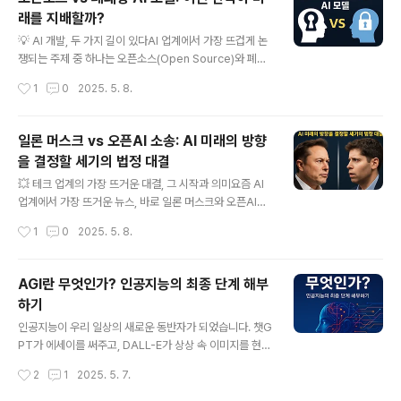
민해야 하는지 살펴보겠습니다.AI 윤리, 왜 이렇게 중요한
래를 지배할까?
가요?AI 윤리는 단순히 "착한 AI 만들기" 정도의 문제가 아
글 내용
닙니다. 잘못 설계된 AI는 우리 일상에 실질적인 피해를 줄
💡 AI 개발, 두 가지 길이 있다AI 업계에서 가장 뜨겁게 논
수 있기 때문이에요. 예를 들어, 채용 시스템이 특정 집단을
쟁되는 주제 중 하나는 오픈소스(Open Source)와 폐쇄
차별하거나, 자율주행차가 예기치 않은 사고를 일으킬 수
형(Closed Source) AI 모델의 경쟁입니다. 당신은 어느
작성시간
1
0
2025. 5. 8.
도 있습니다. 기술은 계속 발전하는데, 그만큼 윤리적 기준
쪽에 더 마음이 끌리시나요? 이번 글에서는 두 전략의 차이
도..
점, 장단점, 산업에서의 활용 사례까지 한눈에 정리해보려
합니다.🔍 오픈소스 AI 모델이란?오픈소스 AI 모델은 누구
일론 머스크 vs 오픈AI 소송: AI 미래의 방향
나 접근, 수정, 재사용할 수 있는 AI 모델입니다.예시: Met
을 결정할 세기의 법정 대결
a의 LLaMA, Mistral, Falcon, Stability AI의 Stable
글 내용
Diffusion✅ 장점투명성: 코드, 파라미터, 데이터셋 공개
💥 테크 업계의 가장 뜨거운 대결, 그 시작과 의미요즘 AI
로 신뢰성 확보커뮤니티 협업: 전 세계 개발자 공동 개선비
업계에서 가장 뜨거운 뉴스, 바로 일론 머스크와 오픈AI의
용 효율성: 상업적 라이선스 비용 없음 또는 저렴⚠️ 단점상
법정 싸움입니다. 이 사건은 단순한 창립자와 회사 간 갈등
작성시간
1
0
2025. 5. 8.
업적 보호 어려..
을 넘어서, AI의 공공성, 윤리, 그리고 기술 발전의 방향까
지 걸려 있는 중요한 대결로 주목받고 있는데요.왜 이토록
큰 파장을 일으키고 있는지, 그리고 이 사건이 AI 산업 전반
AGI란 무엇인가? 인공지능의 최종 단계 해부
에 어떤 의미를 가지는지 함께 살펴봅시다.소송의 핵심:
하기
“비영리에서 영리로” 변질된 오픈AI? 처음의 약속: 인류
글 내용
전체를 위한 AI2015년, 오픈AI는 일론 머스크, 샘 알트만,
인공지능이 우리 일상의 새로운 동반자가 되었습니다. 챗G
그리고 실리콘밸리 리더들이 “인류의 이익을 위한 AI”를
PT가 에세이를 써주고, DALL-E가 상상 속 이미지를 현실
개발하겠다며 설립한 비영리 연구소로 출발했습니다. 머스
로 만들어내는 시대. 하지만 이 모든 놀라운 기술들은 사실
작성시간
2
1
2025. 5. 7.
크는 설립 초기 1억 달러 이상을 투자하며 공익적 AI 개발
인공지능 발전의 중간 단계에 불과합니다. 진정한 혁명은
에 ..
아직 오지 않았죠. 바로 AGI(Artificial General Intellig