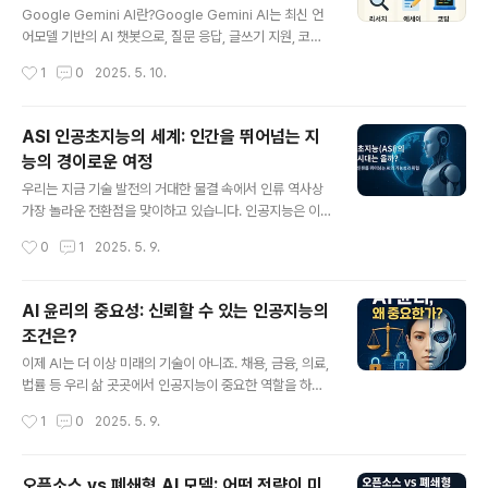
니어링 기법입니다.CoT 프롬프팅의 핵심 원리AI가 중간
Google Gemini AI란?Google Gemini AI는 최신 언
추론 단계를 텍스트로 출력하도록 유도복잡한 문제를 여러
어모델 기반의 AI 챗봇으로, 질문 응답, 글쓰기 지원, 코드
단계로 분해하여 해결논리적 사고 과정의 투명성 확보이
분석, 요약 등 다양한 기능을 제공합니다. 대학생에게 유용
작성시간
1
0
2025. 5. 10.
기법은 2022년 구글 연구팀이 발표한 논문에서 처음 체계
한 주요 기능은 다음과 같습니다:리서치 요약: 긴 논문이나
화되었으며..
자료를 핵심 내용으로 압축합니다.글쓰기 지원: 에세이, 레
포트 초안 작성과 문장 교정.코딩 분석: 코드 오류 탐지 및
ASI 인공초지능의 세계: 인간을 뛰어넘는 지
개선 아이디어 제시.언어 교정: 자연스러운 영어 표현 추천
능의 경이로운 여정
및 문법 점검.아이디어 생성: 프로젝트, 발표 주제 탐색을
글 내용
위한 브레인스토밍.NotebookLM이란?NotebookLM
우리는 지금 기술 발전의 거대한 물결 속에서 인류 역사상
은 Google이 제공하는 문서 기반 AI 분석 도구로, 사용자
가장 놀라운 전환점을 맞이하고 있습니다. 인공지능은 이
가 업로드한 자료 안에서 요약, 질문 응답, 비교 분석 등의
제 단순한 도구를 넘어, 인간 지능을 초월하는 초지능(ASI,
작성시간
0
1
2025. 5. 9.
기능을 수행합니다. 대학생이 활용할 수 있는..
Artificial Superintelligence) 단계로 진화할 가능성을
보이고 있습니다. 이것은 마치 원시인이 처음 불을 발견했
을 때의 충격과도 비교할 수 없을 만큼 혁신적인 변화를 예
AI 윤리의 중요성: 신뢰할 수 있는 인공지능의
고합니다.오늘은 인공초지능(ASI)의 세계를 심층 탐험하
조건은?
며, 이 '신의 영역'에 도전하는 인류의 여정을 살펴보겠습니
글 내용
다.인류의 마지막 발명품? ASI의 본질과 정의2023년 11
이제 AI는 더 이상 미래의 기술이 아니죠. 채용, 금융, 의료,
월, OpenAI의 샘 알트만은 "AGI는 5년 내에 도래할 수
법률 등 우리 삶 곳곳에서 인공지능이 중요한 역할을 하고
있다"고 발언하며 전 세계의 주목을 받았습니다. 그렇다면
있습니다. 하지만 AI가 똑똑해질수록 걱정도 커집니다. 과
작성시간
1
0
2025. 5. 9.
AGI 다음 단계인 ASI는 얼마나 멀리 있을까요?옥..
연 이 기술은 얼마나 공정하고, 안전하며, 신뢰할 수 있을까
요? 그래서 요즘 AI 윤리가 뜨거운 이슈로 떠오르고 있어
요. 이번 글에서는 AI 윤리의 핵심 쟁점과 우리가 왜 꼭 고
오픈소스 vs 폐쇄형 AI 모델: 어떤 전략이 미