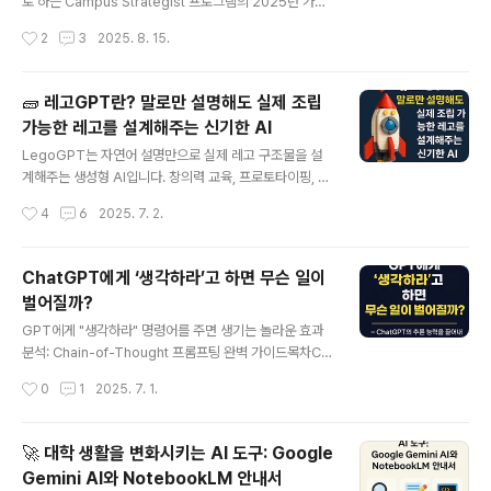
로 하는 Campus Strategist 프로그램의 2025년 가을
학기 참가자를 모집하고 있습니다. 지원 마감일은 8월 15
작성시간
2
3
2025. 8. 15.
일로, 관심 있는 학생들의 신속한 준비가 필요합니다.📌 프
로그램 개요Campus Strategist는 캠퍼스 내에서 Perp
lexity의 성장을 이끄는 학생 리더 역할을 담당하는 프로그
🧱 레고GPT란? 말로만 설명해도 실제 조립
램입니다. 전 세계 모든 캠퍼스에서 지원 가능하며, 전공에
가능한 레고를 설계해주는 신기한 AI
제한이 없습니다. 캠퍼스당 최대 3명을 선발하여 소수 정
글 내용
예로 운영됩니다.지원 마감일: 2025년 8월 15일지원 대
LegoGPT는 자연어 설명만으로 실제 레고 구조물을 설
상: 전 세계 정규 재학생 (전공 무관)선발 인원: 캠퍼스당 최
계해주는 생성형 AI입니다. 창의력 교육, 프로토타이핑, AI
대 3명💡 제공 혜택경제적 혜택Perplexity 제휴 프로그
설계 자동화의 미래를 보여주는 혁신 기술을 소개합니다.
작성시간
4
6
2025. 7. 2.
램을 통한 수익 창출 기회과제 완료 ..
상상만 해도 레고가 완성된다면?“빨간색 스포츠카 만들어
줘”, “등받이가 높은 의자 설계해줘”… 말로만 설명하면 실
제 조립 가능한 레고 설계도가 생성된다면 어떨까요? 이 상
ChatGPT에게 ‘생각하라’고 하면 무슨 일이
상을 현실로 만든 것이 바로 LegoGPT입니다.레고GPT
벌어질까?
가 뭐길래? 기본 개념부터 알아보자레고GPT의 정체레고
글 내용
GPT는 텍스트 설명만으로 실제 조립 가능한 레고 구조물
GPT에게 "생각하라" 명령어를 주면 생기는 놀라운 효과
을 설계해주는 생성형 AI입니다. 사용자의 설명 → 부품 선
분석: Chain-of-Thought 프롬프팅 완벽 가이드목차Ch
정 → 구조 설계 → 출력물 제공까지 자동으로 진행됩니다.
ain-of-Thought 프롬프팅이란?GPT 생각하라 명령어
작성시간
0
1
2025. 7. 1.
누가 만들었나?카네기멜론대학교 연구진이 개발했으며,
효과 분석모델별 성능 비교실제 사용 예시와 결과최적화된
Meta의 LLaMA-3.2-1B-I..
프롬프트 작성법주의사항 및 한계점실전 활용 가이드실전
마법 주문 모음집Chain-of-Thought 프롬프팅이란?Ch
🚀 대학 생활을 변화시키는 AI 도구: Google
ain-of-Thought(CoT) 프롬프팅은 AI 모델에게 단순한
Gemini AI와 NotebookLM 안내서
답변이 아닌 단계별 추론 과정을 요구하는 프롬프트 엔지
글 내용