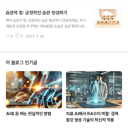
정과 평온을 찾아보는 시간을 가져보는 것은 어떨까요? 함
표를 향해 나아갈 수 있습니다...
께 명상에 대해 알아보고, 우리의 마음과 영혼에 평화를 찾
습관의 힘: 긍정적인 습관 형성하기
는 방법들을 탐구해봅시다. 명상의 기초 이해하기 명상은
글 내용
오래 전부터 동양 문화에서 존경받는 영적인 실천법으로
목차 습관의 힘: 긍정적인 습관 형성하기 안녕하세요, 자기
알려져 왔습니다. 최근에는 서구에서도 명상의 혜택을 인
개발과 성공을 추구하는 여러분들! 오늘은 습관 형성이라
식하고, 많은 사람들이 심리적, 신체적 이점을 찾기 위해 명
는 흥미진진한 주제를 다루며, 우리의 삶에 미치는 놀라운
상을 실천하고 있습니다. 감정의 폭풍 속에서 안정을 찾다
0
3
2023. 7. 26.
영향력을 탐구해보겠습니다. 작은 일상적인 루틴부터 삶을
일상생활에서 우리는 다양한 감정들과 마주하게 됩니다.
바꿀 수 있는 행동까지, 습관은 우리가 누구이며 어떤 모습
스트레스, 불안, 분노, 우울 등의 감정들은 우..
이 될지를 결정합니다. 그래서 긍정적인 습관의 힘을 발휘
하여 더욱 풍요로운 삶과 성취를 이끌어내는 방법을 알아
보는 시간을 가져봅시다. 습관의 본질 이해하기 습관은 우
이 블로그 인기글
리가 자주 하게 되는 자동적인 행동들을 가리킵니다. 종종
무의식적으로 이루어지는 이러한 행동들은 마치 뇌가 다니
는 오래 된 길과 같습니다. 뇌는 습관을 좋아하는데요, 이로
인해 시간과 에너지를 절약하고 더 중요한 일에 집중할 수
있습니다. 하지만 놀라운 사실은, 습..
AI로 돈 버는 현실적인 방법
의료 AI에서 RAG의 역할: 검색
증강 생성 기술의 혁신적 적용